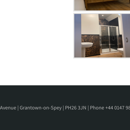
e Avenue | Grantown-on-Spey | PH26 3JN | Phone
+44 0147 9