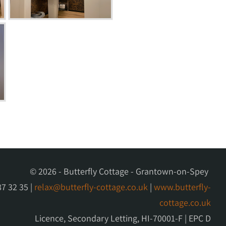
© 2026 - Butterfly Cottage - Grantown-on-Spey
87 32 35
|
relax@butterfly-cottage.co.uk
|
www.butterfly-
cottage.co.uk
Licence, Secondary Letting, HI-70001-F | EPC D