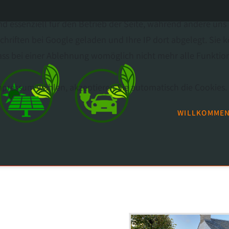
nd essenziell für den Betrieb der Seite, während andere uns
hriften bei Google geladen und Ihre IP dort abgelegt. Sie 
ss bei einer Ablehnung womöglich nicht mehr alle Funktiona
Impressum wählen, akzeptieren Sie automatisch die Cookies.
WILLKOMME